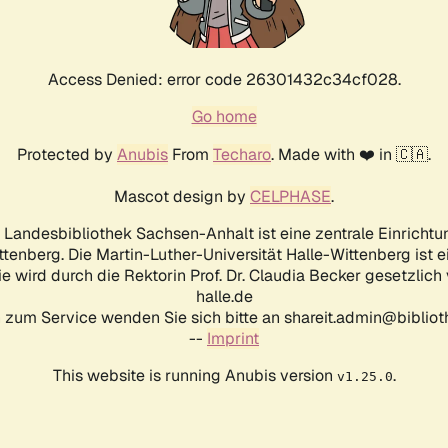
Access Denied: error code 26301432c34cf028.
Go home
Protected by
Anubis
From
Techaro
. Made with ❤️ in 🇨🇦.
Mascot design by
CELPHASE
.
d Landesbibliothek Sachsen-Anhalt ist eine zentrale Einrichtu
ttenberg. Die Martin-Luther-Universität Halle-Wittenberg ist 
ie wird durch die Rektorin Prof. Dr. Claudia Becker gesetzlich
halle.de
 zum Service wenden Sie sich bitte an shareit.admin@biblioth
--
Imprint
This website is running Anubis version
.
v1.25.0