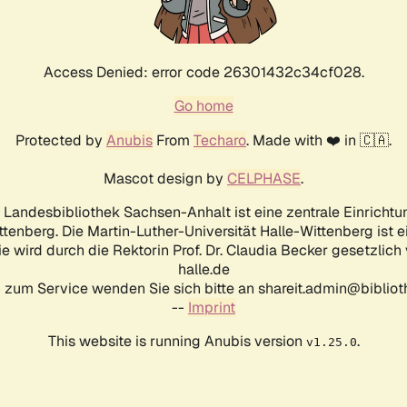
Access Denied: error code 26301432c34cf028.
Go home
Protected by
Anubis
From
Techaro
. Made with ❤️ in 🇨🇦.
Mascot design by
CELPHASE
.
d Landesbibliothek Sachsen-Anhalt ist eine zentrale Einrichtu
ttenberg. Die Martin-Luther-Universität Halle-Wittenberg ist 
ie wird durch die Rektorin Prof. Dr. Claudia Becker gesetzlich
halle.de
 zum Service wenden Sie sich bitte an shareit.admin@biblioth
--
Imprint
This website is running Anubis version
.
v1.25.0