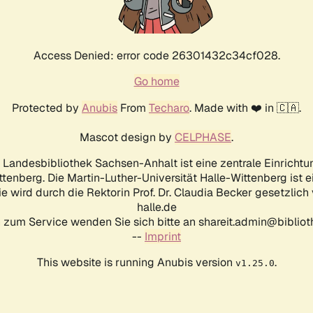
Access Denied: error code 26301432c34cf028.
Go home
Protected by
Anubis
From
Techaro
. Made with ❤️ in 🇨🇦.
Mascot design by
CELPHASE
.
d Landesbibliothek Sachsen-Anhalt ist eine zentrale Einrichtu
ttenberg. Die Martin-Luther-Universität Halle-Wittenberg ist 
ie wird durch die Rektorin Prof. Dr. Claudia Becker gesetzlich
halle.de
 zum Service wenden Sie sich bitte an shareit.admin@biblioth
--
Imprint
This website is running Anubis version
.
v1.25.0