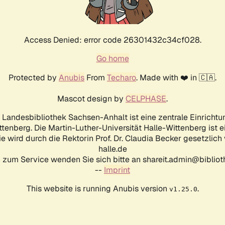
Access Denied: error code 26301432c34cf028.
Go home
Protected by
Anubis
From
Techaro
. Made with ❤️ in 🇨🇦.
Mascot design by
CELPHASE
.
d Landesbibliothek Sachsen-Anhalt ist eine zentrale Einrichtu
ttenberg. Die Martin-Luther-Universität Halle-Wittenberg ist 
ie wird durch die Rektorin Prof. Dr. Claudia Becker gesetzlich
halle.de
 zum Service wenden Sie sich bitte an shareit.admin@biblioth
--
Imprint
This website is running Anubis version
.
v1.25.0