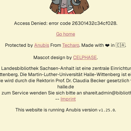
Access Denied: error code 26301432c34cf028.
Go home
Protected by
Anubis
From
Techaro
. Made with ❤️ in 🇨🇦.
Mascot design by
CELPHASE
.
d Landesbibliothek Sachsen-Anhalt ist eine zentrale Einrichtu
ttenberg. Die Martin-Luther-Universität Halle-Wittenberg ist 
ie wird durch die Rektorin Prof. Dr. Claudia Becker gesetzlich
halle.de
 zum Service wenden Sie sich bitte an shareit.admin@biblioth
--
Imprint
This website is running Anubis version
.
v1.25.0