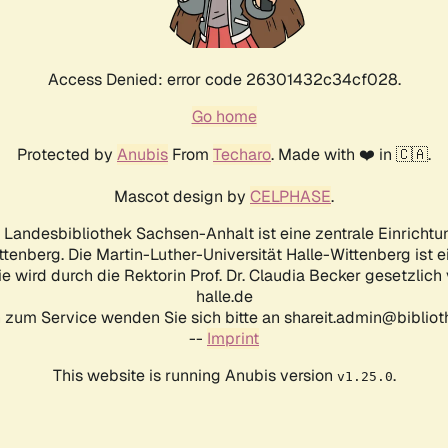
Access Denied: error code 26301432c34cf028.
Go home
Protected by
Anubis
From
Techaro
. Made with ❤️ in 🇨🇦.
Mascot design by
CELPHASE
.
d Landesbibliothek Sachsen-Anhalt ist eine zentrale Einrichtu
ttenberg. Die Martin-Luther-Universität Halle-Wittenberg ist 
ie wird durch die Rektorin Prof. Dr. Claudia Becker gesetzlich
halle.de
 zum Service wenden Sie sich bitte an shareit.admin@biblioth
--
Imprint
This website is running Anubis version
.
v1.25.0