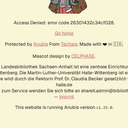
Access Denied: error code 26301432c34cf028.
Go home
Protected by
Anubis
From
Techaro
. Made with ❤️ in 🇨🇦.
Mascot design by
CELPHASE
.
d Landesbibliothek Sachsen-Anhalt ist eine zentrale Einrichtu
ttenberg. Die Martin-Luther-Universität Halle-Wittenberg ist 
ie wird durch die Rektorin Prof. Dr. Claudia Becker gesetzlich
halle.de
 zum Service wenden Sie sich bitte an shareit.admin@biblioth
--
Imprint
This website is running Anubis version
.
v1.25.0