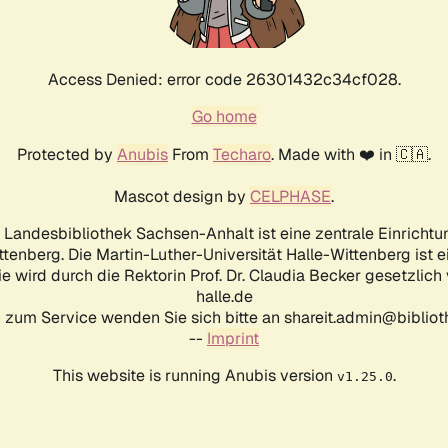
Access Denied: error code 26301432c34cf028.
Go home
Protected by
Anubis
From
Techaro
. Made with ❤️ in 🇨🇦.
Mascot design by
CELPHASE
.
d Landesbibliothek Sachsen-Anhalt ist eine zentrale Einrichtu
ttenberg. Die Martin-Luther-Universität Halle-Wittenberg ist 
ie wird durch die Rektorin Prof. Dr. Claudia Becker gesetzlich
halle.de
 zum Service wenden Sie sich bitte an shareit.admin@biblioth
--
Imprint
This website is running Anubis version
.
v1.25.0