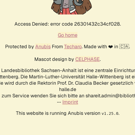
Access Denied: error code 26301432c34cf028.
Go home
Protected by
Anubis
From
Techaro
. Made with ❤️ in 🇨🇦.
Mascot design by
CELPHASE
.
d Landesbibliothek Sachsen-Anhalt ist eine zentrale Einrichtu
ttenberg. Die Martin-Luther-Universität Halle-Wittenberg ist 
ie wird durch die Rektorin Prof. Dr. Claudia Becker gesetzlich
halle.de
 zum Service wenden Sie sich bitte an shareit.admin@biblioth
--
Imprint
This website is running Anubis version
.
v1.25.0