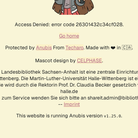
Access Denied: error code 26301432c34cf028.
Go home
Protected by
Anubis
From
Techaro
. Made with ❤️ in 🇨🇦.
Mascot design by
CELPHASE
.
d Landesbibliothek Sachsen-Anhalt ist eine zentrale Einrichtu
ttenberg. Die Martin-Luther-Universität Halle-Wittenberg ist 
ie wird durch die Rektorin Prof. Dr. Claudia Becker gesetzlich
halle.de
 zum Service wenden Sie sich bitte an shareit.admin@biblioth
--
Imprint
This website is running Anubis version
.
v1.25.0