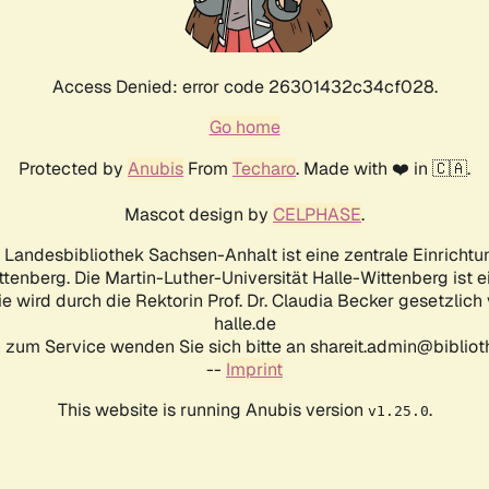
Access Denied: error code 26301432c34cf028.
Go home
Protected by
Anubis
From
Techaro
. Made with ❤️ in 🇨🇦.
Mascot design by
CELPHASE
.
d Landesbibliothek Sachsen-Anhalt ist eine zentrale Einrichtu
ttenberg. Die Martin-Luther-Universität Halle-Wittenberg ist 
ie wird durch die Rektorin Prof. Dr. Claudia Becker gesetzlich
halle.de
 zum Service wenden Sie sich bitte an shareit.admin@biblioth
--
Imprint
This website is running Anubis version
.
v1.25.0