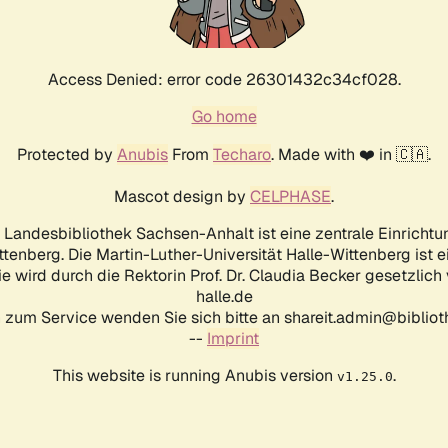
Access Denied: error code 26301432c34cf028.
Go home
Protected by
Anubis
From
Techaro
. Made with ❤️ in 🇨🇦.
Mascot design by
CELPHASE
.
d Landesbibliothek Sachsen-Anhalt ist eine zentrale Einrichtu
ttenberg. Die Martin-Luther-Universität Halle-Wittenberg ist 
ie wird durch die Rektorin Prof. Dr. Claudia Becker gesetzlich
halle.de
 zum Service wenden Sie sich bitte an shareit.admin@biblioth
--
Imprint
This website is running Anubis version
.
v1.25.0