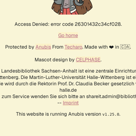
Access Denied: error code 26301432c34cf028.
Go home
Protected by
Anubis
From
Techaro
. Made with ❤️ in 🇨🇦.
Mascot design by
CELPHASE
.
d Landesbibliothek Sachsen-Anhalt ist eine zentrale Einrichtu
ttenberg. Die Martin-Luther-Universität Halle-Wittenberg ist 
ie wird durch die Rektorin Prof. Dr. Claudia Becker gesetzlich
halle.de
 zum Service wenden Sie sich bitte an shareit.admin@biblioth
--
Imprint
This website is running Anubis version
.
v1.25.0