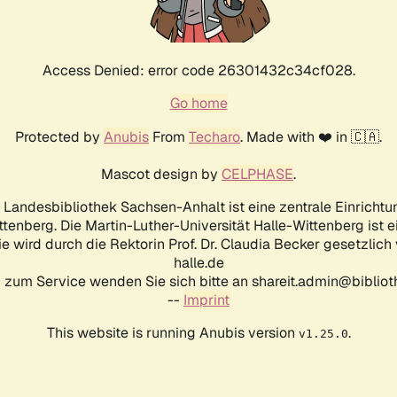
Access Denied: error code 26301432c34cf028.
Go home
Protected by
Anubis
From
Techaro
. Made with ❤️ in 🇨🇦.
Mascot design by
CELPHASE
.
d Landesbibliothek Sachsen-Anhalt ist eine zentrale Einrichtu
ttenberg. Die Martin-Luther-Universität Halle-Wittenberg ist 
ie wird durch die Rektorin Prof. Dr. Claudia Becker gesetzlich
halle.de
 zum Service wenden Sie sich bitte an shareit.admin@biblioth
--
Imprint
This website is running Anubis version
.
v1.25.0