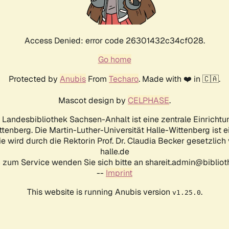
Access Denied: error code 26301432c34cf028.
Go home
Protected by
Anubis
From
Techaro
. Made with ❤️ in 🇨🇦.
Mascot design by
CELPHASE
.
d Landesbibliothek Sachsen-Anhalt ist eine zentrale Einrichtu
ttenberg. Die Martin-Luther-Universität Halle-Wittenberg ist 
ie wird durch die Rektorin Prof. Dr. Claudia Becker gesetzlich
halle.de
 zum Service wenden Sie sich bitte an shareit.admin@biblioth
--
Imprint
This website is running Anubis version
.
v1.25.0