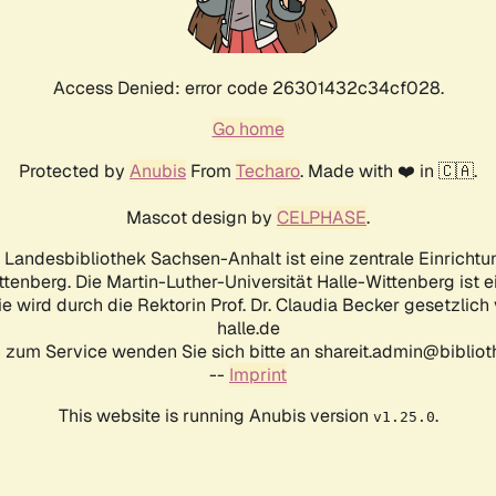
Access Denied: error code 26301432c34cf028.
Go home
Protected by
Anubis
From
Techaro
. Made with ❤️ in 🇨🇦.
Mascot design by
CELPHASE
.
d Landesbibliothek Sachsen-Anhalt ist eine zentrale Einrichtu
ttenberg. Die Martin-Luther-Universität Halle-Wittenberg ist 
ie wird durch die Rektorin Prof. Dr. Claudia Becker gesetzlich
halle.de
 zum Service wenden Sie sich bitte an shareit.admin@biblioth
--
Imprint
This website is running Anubis version
.
v1.25.0