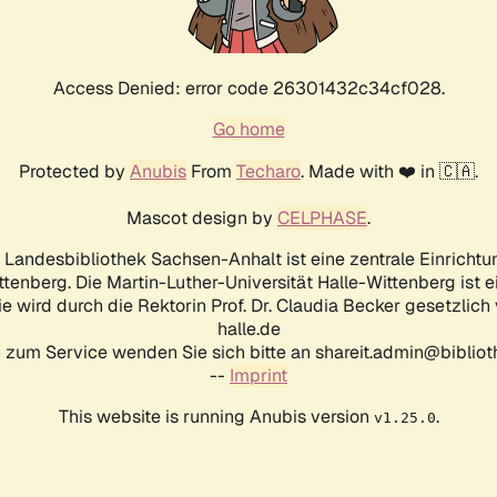
Access Denied: error code 26301432c34cf028.
Go home
Protected by
Anubis
From
Techaro
. Made with ❤️ in 🇨🇦.
Mascot design by
CELPHASE
.
d Landesbibliothek Sachsen-Anhalt ist eine zentrale Einrichtu
ttenberg. Die Martin-Luther-Universität Halle-Wittenberg ist 
ie wird durch die Rektorin Prof. Dr. Claudia Becker gesetzlich
halle.de
 zum Service wenden Sie sich bitte an shareit.admin@biblioth
--
Imprint
This website is running Anubis version
.
v1.25.0