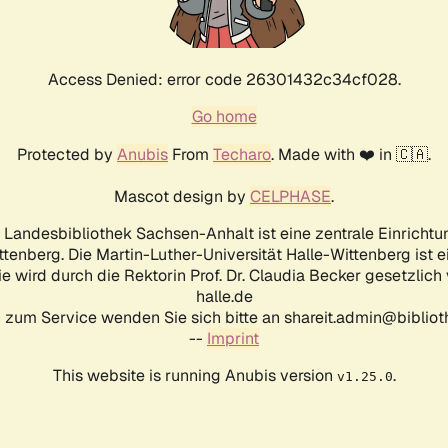
Access Denied: error code 26301432c34cf028.
Go home
Protected by
Anubis
From
Techaro
. Made with ❤️ in 🇨🇦.
Mascot design by
CELPHASE
.
d Landesbibliothek Sachsen-Anhalt ist eine zentrale Einrichtu
ttenberg. Die Martin-Luther-Universität Halle-Wittenberg ist 
ie wird durch die Rektorin Prof. Dr. Claudia Becker gesetzlich
halle.de
 zum Service wenden Sie sich bitte an shareit.admin@biblioth
--
Imprint
This website is running Anubis version
.
v1.25.0