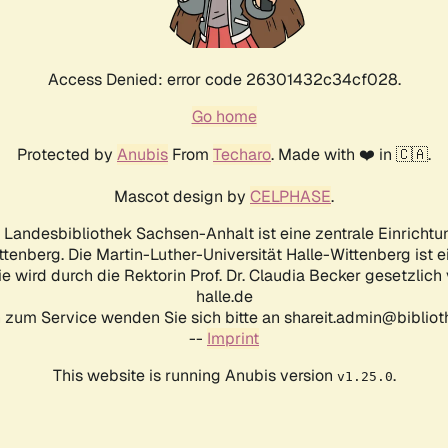
Access Denied: error code 26301432c34cf028.
Go home
Protected by
Anubis
From
Techaro
. Made with ❤️ in 🇨🇦.
Mascot design by
CELPHASE
.
d Landesbibliothek Sachsen-Anhalt ist eine zentrale Einrichtu
ttenberg. Die Martin-Luther-Universität Halle-Wittenberg ist 
ie wird durch die Rektorin Prof. Dr. Claudia Becker gesetzlich
halle.de
 zum Service wenden Sie sich bitte an shareit.admin@biblioth
--
Imprint
This website is running Anubis version
.
v1.25.0