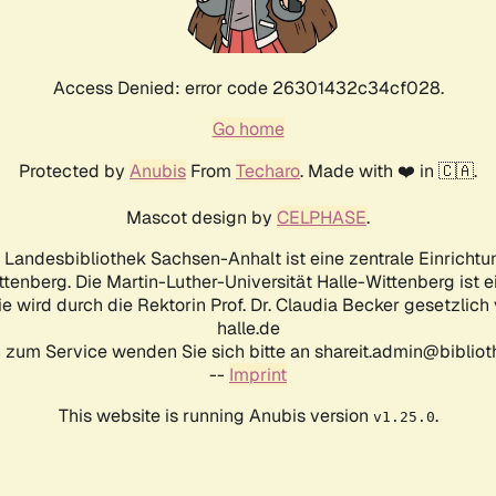
Access Denied: error code 26301432c34cf028.
Go home
Protected by
Anubis
From
Techaro
. Made with ❤️ in 🇨🇦.
Mascot design by
CELPHASE
.
d Landesbibliothek Sachsen-Anhalt ist eine zentrale Einrichtu
ttenberg. Die Martin-Luther-Universität Halle-Wittenberg ist 
ie wird durch die Rektorin Prof. Dr. Claudia Becker gesetzlich
halle.de
 zum Service wenden Sie sich bitte an shareit.admin@biblioth
--
Imprint
This website is running Anubis version
.
v1.25.0