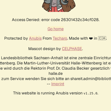
Access Denied: error code 26301432c34cf028.
Go home
Protected by
Anubis
From
Techaro
. Made with ❤️ in 🇨🇦.
Mascot design by
CELPHASE
.
d Landesbibliothek Sachsen-Anhalt ist eine zentrale Einrichtu
ttenberg. Die Martin-Luther-Universität Halle-Wittenberg ist 
ie wird durch die Rektorin Prof. Dr. Claudia Becker gesetzlich
halle.de
 zum Service wenden Sie sich bitte an shareit.admin@biblioth
--
Imprint
This website is running Anubis version
.
v1.25.0