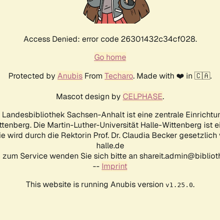
Access Denied: error code 26301432c34cf028.
Go home
Protected by
Anubis
From
Techaro
. Made with ❤️ in 🇨🇦.
Mascot design by
CELPHASE
.
d Landesbibliothek Sachsen-Anhalt ist eine zentrale Einrichtu
ttenberg. Die Martin-Luther-Universität Halle-Wittenberg ist 
ie wird durch die Rektorin Prof. Dr. Claudia Becker gesetzlich
halle.de
 zum Service wenden Sie sich bitte an shareit.admin@biblioth
--
Imprint
This website is running Anubis version
.
v1.25.0