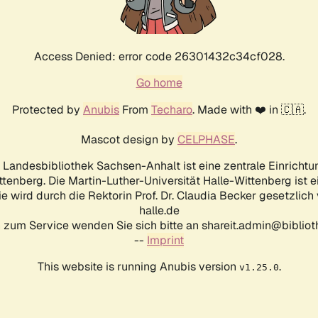
Access Denied: error code 26301432c34cf028.
Go home
Protected by
Anubis
From
Techaro
. Made with ❤️ in 🇨🇦.
Mascot design by
CELPHASE
.
d Landesbibliothek Sachsen-Anhalt ist eine zentrale Einrichtu
ttenberg. Die Martin-Luther-Universität Halle-Wittenberg ist 
ie wird durch die Rektorin Prof. Dr. Claudia Becker gesetzlich
halle.de
 zum Service wenden Sie sich bitte an shareit.admin@biblioth
--
Imprint
This website is running Anubis version
.
v1.25.0