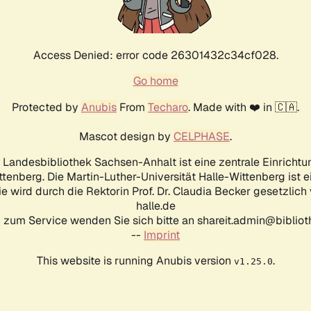
Access Denied: error code 26301432c34cf028.
Go home
Protected by
Anubis
From
Techaro
. Made with ❤️ in 🇨🇦.
Mascot design by
CELPHASE
.
d Landesbibliothek Sachsen-Anhalt ist eine zentrale Einrichtu
ttenberg. Die Martin-Luther-Universität Halle-Wittenberg ist 
ie wird durch die Rektorin Prof. Dr. Claudia Becker gesetzlich
halle.de
 zum Service wenden Sie sich bitte an shareit.admin@biblioth
--
Imprint
This website is running Anubis version
.
v1.25.0