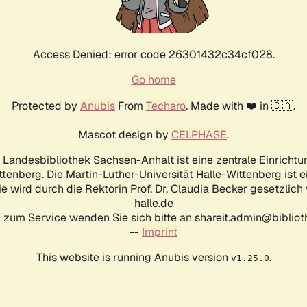
Access Denied: error code 26301432c34cf028.
Go home
Protected by
Anubis
From
Techaro
. Made with ❤️ in 🇨🇦.
Mascot design by
CELPHASE
.
d Landesbibliothek Sachsen-Anhalt ist eine zentrale Einrichtu
ttenberg. Die Martin-Luther-Universität Halle-Wittenberg ist 
ie wird durch die Rektorin Prof. Dr. Claudia Becker gesetzlich
halle.de
 zum Service wenden Sie sich bitte an shareit.admin@biblioth
--
Imprint
This website is running Anubis version
.
v1.25.0