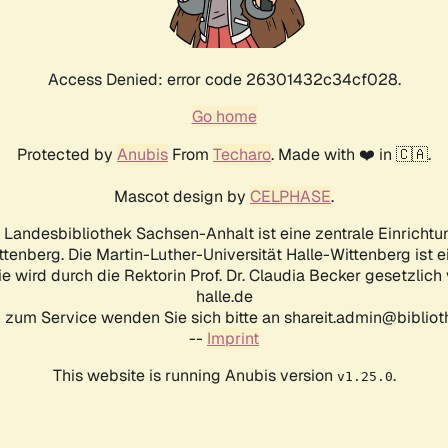
Access Denied: error code 26301432c34cf028.
Go home
Protected by
Anubis
From
Techaro
. Made with ❤️ in 🇨🇦.
Mascot design by
CELPHASE
.
d Landesbibliothek Sachsen-Anhalt ist eine zentrale Einrichtu
ttenberg. Die Martin-Luther-Universität Halle-Wittenberg ist 
ie wird durch die Rektorin Prof. Dr. Claudia Becker gesetzlich
halle.de
 zum Service wenden Sie sich bitte an shareit.admin@biblioth
--
Imprint
This website is running Anubis version
.
v1.25.0