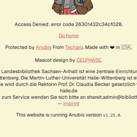
Access Denied: error code 26301432c34cf028.
Go home
Protected by
Anubis
From
Techaro
. Made with ❤️ in 🇨🇦.
Mascot design by
CELPHASE
.
d Landesbibliothek Sachsen-Anhalt ist eine zentrale Einrichtu
ttenberg. Die Martin-Luther-Universität Halle-Wittenberg ist 
ie wird durch die Rektorin Prof. Dr. Claudia Becker gesetzlich
halle.de
 zum Service wenden Sie sich bitte an shareit.admin@biblioth
--
Imprint
This website is running Anubis version
.
v1.25.0