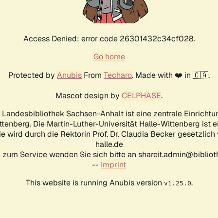
Access Denied: error code 26301432c34cf028.
Go home
Protected by
Anubis
From
Techaro
. Made with ❤️ in 🇨🇦.
Mascot design by
CELPHASE
.
d Landesbibliothek Sachsen-Anhalt ist eine zentrale Einrichtu
ttenberg. Die Martin-Luther-Universität Halle-Wittenberg ist 
ie wird durch die Rektorin Prof. Dr. Claudia Becker gesetzlich
halle.de
 zum Service wenden Sie sich bitte an shareit.admin@biblioth
--
Imprint
This website is running Anubis version
.
v1.25.0