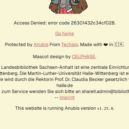
Access Denied: error code 26301432c34cf028.
Go home
Protected by
Anubis
From
Techaro
. Made with ❤️ in 🇨🇦.
Mascot design by
CELPHASE
.
d Landesbibliothek Sachsen-Anhalt ist eine zentrale Einrichtu
ttenberg. Die Martin-Luther-Universität Halle-Wittenberg ist 
ie wird durch die Rektorin Prof. Dr. Claudia Becker gesetzlich
halle.de
 zum Service wenden Sie sich bitte an shareit.admin@biblioth
--
Imprint
This website is running Anubis version
.
v1.25.0