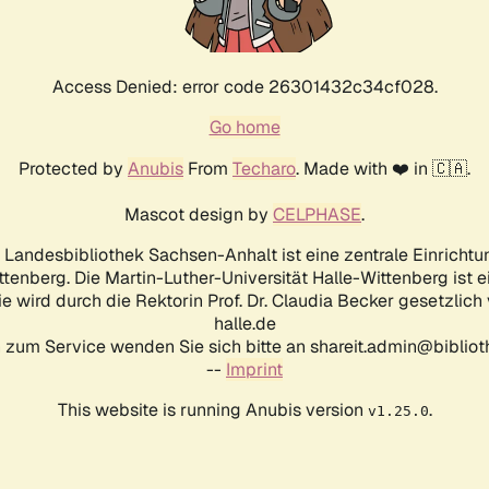
Access Denied: error code 26301432c34cf028.
Go home
Protected by
Anubis
From
Techaro
. Made with ❤️ in 🇨🇦.
Mascot design by
CELPHASE
.
d Landesbibliothek Sachsen-Anhalt ist eine zentrale Einrichtu
ttenberg. Die Martin-Luther-Universität Halle-Wittenberg ist 
ie wird durch die Rektorin Prof. Dr. Claudia Becker gesetzlich
halle.de
 zum Service wenden Sie sich bitte an shareit.admin@biblioth
--
Imprint
This website is running Anubis version
.
v1.25.0