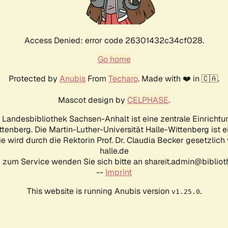
Access Denied: error code 26301432c34cf028.
Go home
Protected by
Anubis
From
Techaro
. Made with ❤️ in 🇨🇦.
Mascot design by
CELPHASE
.
d Landesbibliothek Sachsen-Anhalt ist eine zentrale Einrichtu
ttenberg. Die Martin-Luther-Universität Halle-Wittenberg ist 
ie wird durch die Rektorin Prof. Dr. Claudia Becker gesetzlich
halle.de
 zum Service wenden Sie sich bitte an shareit.admin@biblioth
--
Imprint
This website is running Anubis version
.
v1.25.0