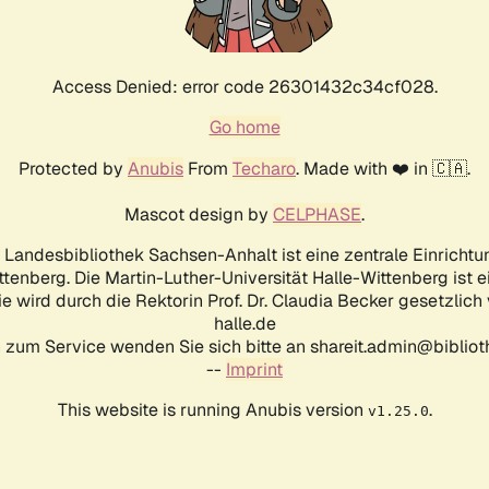
Access Denied: error code 26301432c34cf028.
Go home
Protected by
Anubis
From
Techaro
. Made with ❤️ in 🇨🇦.
Mascot design by
CELPHASE
.
d Landesbibliothek Sachsen-Anhalt ist eine zentrale Einrichtu
ttenberg. Die Martin-Luther-Universität Halle-Wittenberg ist 
ie wird durch die Rektorin Prof. Dr. Claudia Becker gesetzlich
halle.de
 zum Service wenden Sie sich bitte an shareit.admin@biblioth
--
Imprint
This website is running Anubis version
.
v1.25.0