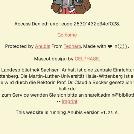
Access Denied: error code 26301432c34cf028.
Go home
Protected by
Anubis
From
Techaro
. Made with ❤️ in 🇨🇦.
Mascot design by
CELPHASE
.
d Landesbibliothek Sachsen-Anhalt ist eine zentrale Einrichtu
ttenberg. Die Martin-Luther-Universität Halle-Wittenberg ist 
ie wird durch die Rektorin Prof. Dr. Claudia Becker gesetzlich
halle.de
 zum Service wenden Sie sich bitte an shareit.admin@biblioth
--
Imprint
This website is running Anubis version
.
v1.25.0